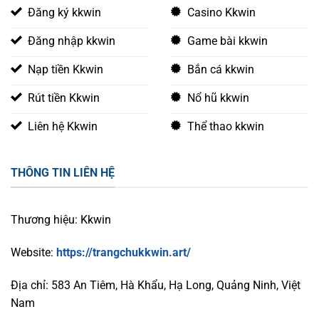
Đăng ký kkwin
Casino Kkwin
Đăng nhập kkwin
Game bài kkwin
Nạp tiền Kkwin
Bắn cá kkwin
Rút tiền Kkwin
Nổ hũ kkwin
Liên hệ Kkwin
Thể thao kkwin
THÔNG TIN LIÊN HỆ
Thương hiệu: Kkwin
Website:
https://trangchukkwin.art/
Địa chỉ: 583 An Tiêm, Hà Khẩu, Hạ Long, Quảng Ninh, Việt
Nam