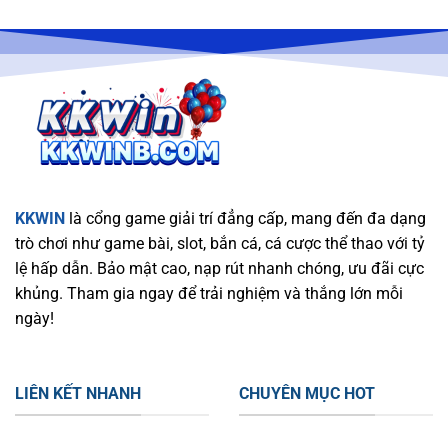
Lúc
Hũ
Mọi
–
Nơi
Cẩm
Nang
Chinh
Phục
Jackpot
KKWIN
KKWIN
là cổng game giải trí đẳng cấp, mang đến đa dạng
trò chơi như game bài, slot, bắn cá, cá cược thể thao với tỷ
lệ hấp dẫn. Bảo mật cao, nạp rút nhanh chóng, ưu đãi cực
khủng. Tham gia ngay để trải nghiệm và thắng lớn mỗi
ngày!
LIÊN KẾT NHANH
CHUYÊN MỤC HOT