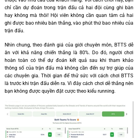
chỉ cần dự đoán trong trận đấu cả hai đội cùng ghi bàn
hay không mà thôi! Hội viên không cần quan tâm cả hai
ghi được bao nhiêu bàn thắng, vào phút thứ bao nhiêu của
trận đấu.
Nhìn chung, theo đánh giá của giới chuyên môn, BTTS dễ
ăn với khả năng chiến thắng là 80%. Do đó, người chơi
hoàn toàn có thể dự đoán kết quả sau khi tham khảo
thông số của trận đấu mà không cần đến sự trợ giúp của
các chuyên gia.
Thời gian để thử sức với cách chơi BTTS
là trước khi trận đấu diễn ra. Vì đây cách chơi dễ thắng nên
bạn không được quyền đặt cược theo kiểu running.