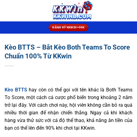
Chuyển
đến
nội
dung
ĐĂNG KÝ KKWIN +99K
Kèo BTTS – Bắt Kèo Both Teams To Score
Chuẩn 100% Từ KKwin
Kèo BTTS
hay còn có thể gọi với tên khác là Both Teams
To Score, một cách cá cược phổ biến trong khoảng 2 năm
trở lại đây. Với cách chơi này, hội viên không cần bỏ ra quá
nhiều thời gian để nhận chiến thắng. Ngay cả khi khách
hàng vừa thử sức với cá độ thể thao, khả năng ăn tiền của
bạn có thể lên đến 90% khi chơi tại KKwin.