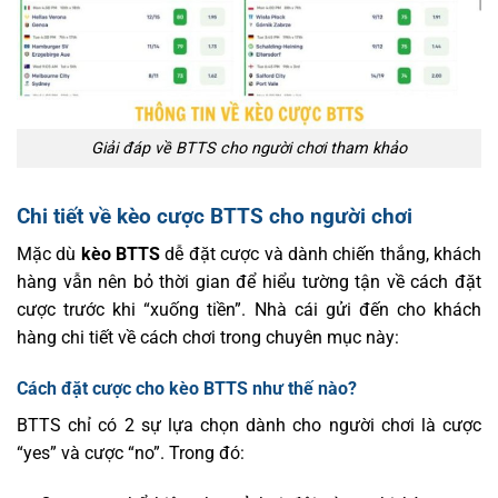
Giải đáp về BTTS cho người chơi tham khảo
Chi tiết về kèo cược BTTS cho người chơi
Mặc dù
kèo BTTS
dễ đặt cược và dành chiến thắng, khách
hàng vẫn nên bỏ thời gian để hiểu tường tận về cách đặt
cược trước khi “xuống tiền”. Nhà cái gửi đến cho khách
hàng chi tiết về cách chơi trong chuyên mục này:
Cách đặt cược cho kèo BTTS như thế nào?
BTTS chỉ có 2 sự lựa chọn dành cho người chơi là cược
“yes” và cược “no”. Trong đó: